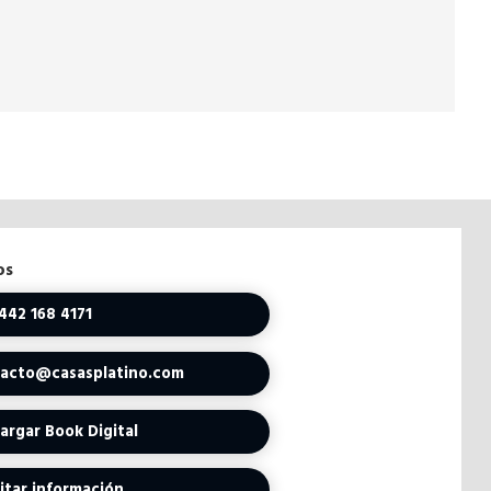
os
442 168 4171
acto@casasplatino.com
rgar Book Digital
itar información