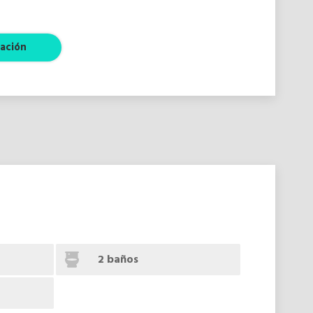
ación
2 baños