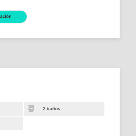
ación
2 baños