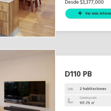
Desde $3,377,000
Ver más inform
D110 PB
2 habitaciones
Construcción
117.75 ㎡