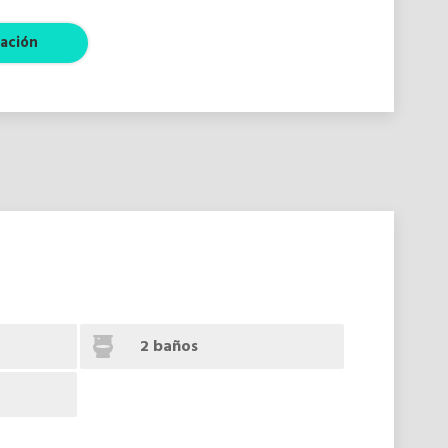
ación
2 baños