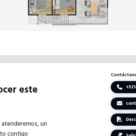
Contáctan
ocer este
+521
cont
Desca
e atenderemos, un
to contigo
Solic